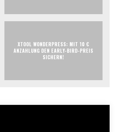
XTOOL WONDERPRESS: MIT 10 €
ANZAHLUNG DEN EARLY-BIRD-PREIS
SICHERN!